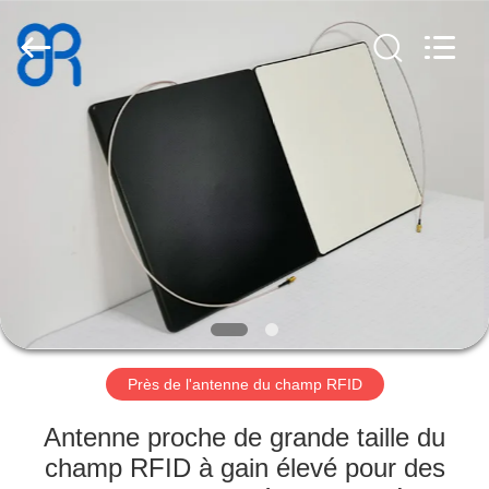
-
2026
Shenzhen
Bowei
RFID
Technology
Co.,LTD..
All
MAISON
Rights
Reserved.
PRODUITS
VIDÉOS
VR
SHOW
Près de l'antenne du champ RFID
AU
Antenne proche de grande taille du
SUJET
champ RFID à gain élevé pour des