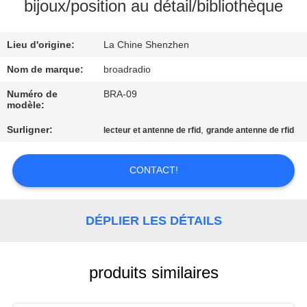
DE
bijoux/position au détail/bibliothèque
NOUS
Lieu d'origine:
La Chine Shenzhen
VISITE
Nom de marque:
broadradio
D'USINE
Numéro de
BRA-09
modèle:
Surligner:
,
lecteur et antenne de rfid
grande antenne de rfid
CONTRÔLE
DE
CONTACT!
QUALITÉ
DÉPLIER LES DÉTAILS
CONTACTEZ-
NOUS
produits similaires
NOUVELLES