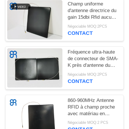
Champ uniforme
TOUS
d'antenne directrice du
gain 15dbi Rfid aucun
LES
ultra-mince
Négociable MOQ:2PCS
CAS
surdimensionné de
CONTACT
zone sans visibilité
DEMANDEZ
Fréquence ultra-haute
UNE
de connecteur de SMA-
K près d'antenne du
CITATION
champ RFID sans la
Négociable MOQ:2PCS
zone sans visibilité,
CONTACT
PLAN
surdimensionné, ultra-
mince
DU
860-960MHz Antenne
SITE
RFID à champ proche
avec matériau en
aluminium plastique
POLITIQUE
Négociable MOQ:2 PCS