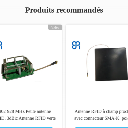
Produits recommandés
Vidéo
902-928 MHz Petite antenne
Antenne RFID à champ proc
ID, 3dBic Antenne RFID verte
avec connecteur SMA-K, poi
UHF pour lecteur portatif
léger Antenne ultra mince facil