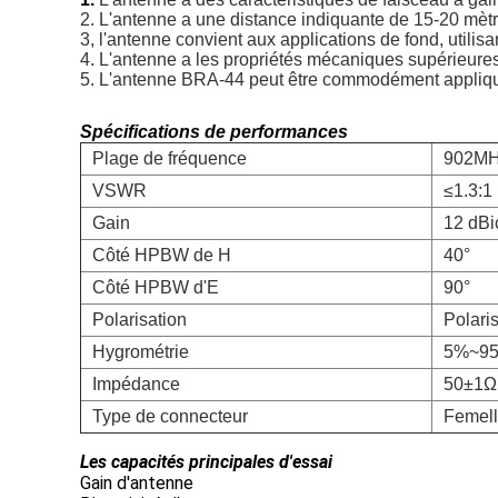
2. L'antenne a une distance indiquante de 15-20 mèt
3, l'antenne convient aux applications de fond, utilisa
4. L'antenne a les propriétés mécaniques supérieures
5. L'antenne BRA-44 peut être commodément appliquée 
Spécifications de performances
Plage de fréquence
902M
VSWR
≤1.3:1
Gain
12 dBi
Côté HPBW de H
40°
Côté HPBW d'E
90°
Polarisation
Polaris
Hygrométrie
5%~9
Impédance
50±1Ω
Type de connecteur
Femell
Les capacités principales d'essai
Gain d'antenne