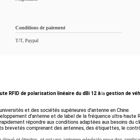
Conditions de paiement
T/T, Paypal
te RFID de polarisation linéaire du dBi 12 à
gestion de véh
la
universités et des sociétés supérieures d'antenne en Chine.
veloppement d'antenne et de label de la fréquence ultra-haute 
 rapidement répondre aux conditions adaptées aux besoins du c
s brevetés comprenant des antennes, des étiquettes, le contrôl
 élevé et étroites, et est une antenne générale pour des applic