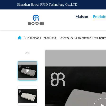
Shenzhen Bowei RFID Technology Co.,LTD.
Maison
Produit
À la maison
>
produits
>
Antenne de la fréquence ultra-hau