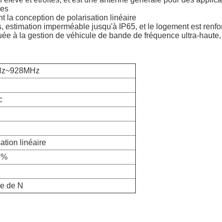
res
nt la conception de polarisation linéaire
, estimation imperméable jusqu'à IP65, et le logement est renf
à la gestion de véhicule de bande de fréquence ultra-haute, à 
Hz~928MHz
c
ation linéaire
5%
e de N