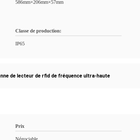
586mm×206mm×57mm
Classe de production:
IP65
nne de lecteur de rfid de fréquence ultra-haute
Prix
Négociable