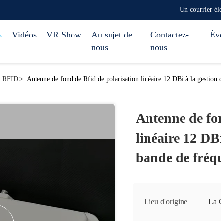
Un courrier él
s
Vidéos
VR Show
Au sujet de
Contactez-
Év
nous
nous
te RFID
>
Antenne de fond de Rfid de polarisation linéaire 12 DBi à la gestion 
Antenne de fon
linéaire 12 DBi
bande de fréq
Lieu d'origine
La 