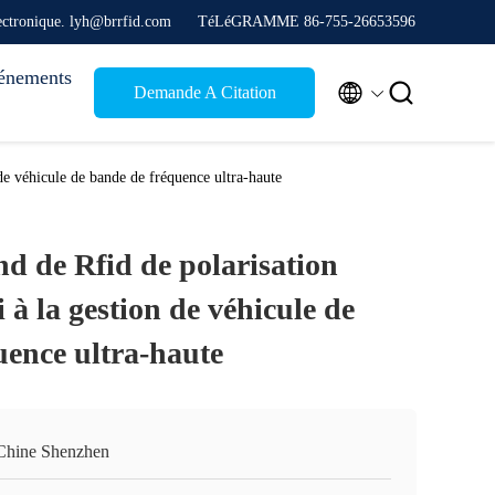
ectronique. lyh@brrfid.com
TéLéGRAMME 86-755-26653596
énements


Demande A Citation
de véhicule de bande de fréquence ultra-haute
d de Rfid de polarisation
 à la gestion de véhicule de
uence ultra-haute
Chine Shenzhen