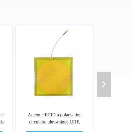
he
Antenne RFID à polarisation
ds
circulaire ultra-mince UHF,
e à
antenne directionnelle à gain élevé