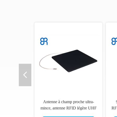
o
Antenne à champ proche ultra-
mince, antenne RFID légère UHF
RF
facile à installer pour le commerce