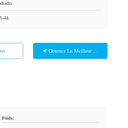
adradio
A-44
ter
Obtenez Le Meilleur Prix
Poids: