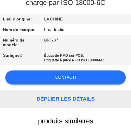
DE
charge par ISO 18000-6C
NOUS
Lieu d'origine:
LA CHINE
VISITE
Nom de marque:
broadradio
D'USINE
Numéro de
BRT-37
modèle:
Surligner:
,
Étiquette RFID sur PCB
CONTRÔLE
Étiquette à puce RFID ISO 18000-6C
DE
QUALITÉ
CONTACT!
CONTACTEZ-
DÉPLIER LES DÉTAILS
NOUS
produits similaires
NOUVELLES