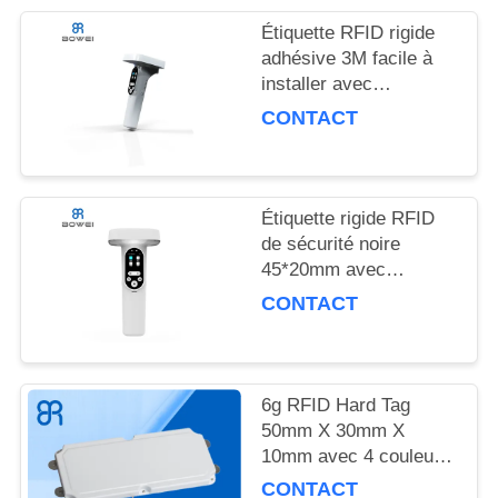
Étiquette RFID rigide
TOUS
adhésive 3M facile à
LES
installer avec
impression CMJN 4
CAS
CONTACT
couleurs et une portée
de lecture allant jusqu'à
DEMANDEZ
10 cm
UNE
Étiquette rigide RFID
de sécurité noire
CITATION
45*20mm avec
garantie de 2 ans et un
CONTACT
poids de 6g pour la
PLAN
gestion des stocks de
DU
vêtements
SITE
6g RFID Hard Tag
50mm X 30mm X
10mm avec 4 couleurs
POLITIQUE
Impression CMYK pour
CONTACT