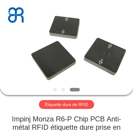
-
2026
Shenzhen
Bowei
RFID
Technology
Co.,LTD..
All
MAISON
Rights
Reserved.
PRODUITS
VIDÉOS
VR
SHOW
Étiquette dure de RFID
AU
Impinj Monza R6-P Chip PCB Anti-
SUJET
métal RFID étiquette dure prise en