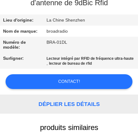
DE
d'antenne de 9dBic Rfid
NOUS
Lieu d'origine:
La Chine Shenzhen
VISITE
Nom de marque:
broadradio
D'USINE
Numéro de
BRA-01DL
modèle:
Surligner:
Lecteur intégré par RFID de fréquence ultra-haute
CONTRÔLE
,
lecteur de bureau de rfid
DE
QUALITÉ
CONTACT!
CONTACTEZ-
DÉPLIER LES DÉTAILS
NOUS
produits similaires
NOUVELLES