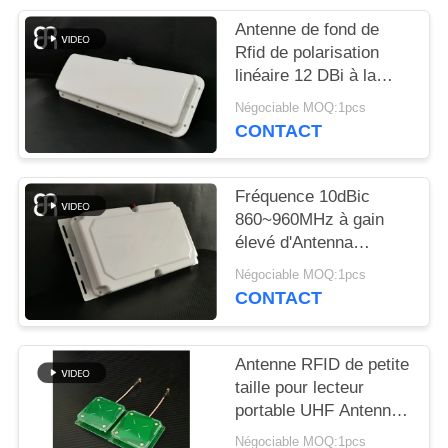
Antenne de fond de
TOUS
Rfid de polarisation
LES
linéaire 12 DBi à la
gestion de véhicule de
CAS
Négociable MOQ:1pcs
bande de fréquence
CONTACT
ultra-haute
DEMANDEZ
UNE
Fréquence 10dBic
860~960MHz à gain
CITATION
élevé d'Antenna
Narrow Beam de
Négociable MOQ:1pcs
lecteur portail de RFID
PLAN
CONTACT
DU
SITE
Antenne RFID de petite
taille pour lecteur
portable UHF Antenne
POLITIQUE
RFID UHF à
Négociable MOQ:1pcs