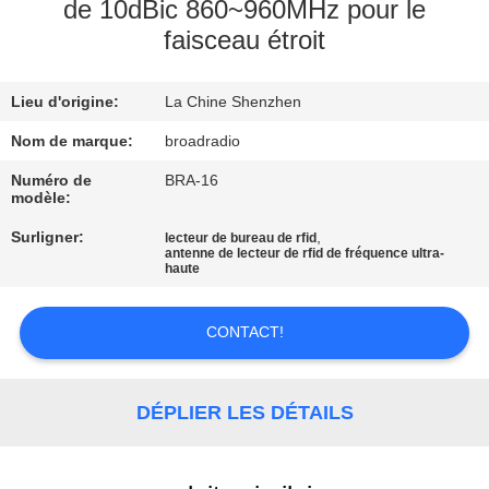
DE
de 10dBic 860~960MHz pour le
faisceau étroit
NOUS
Lieu d'origine:
La Chine Shenzhen
VISITE
D'USINE
Nom de marque:
broadradio
Numéro de
BRA-16
modèle:
CONTRÔLE
Surligner:
,
lecteur de bureau de rfid
DE
antenne de lecteur de rfid de fréquence ultra-
haute
QUALITÉ
CONTACT!
CONTACTEZ-
NOUS
DÉPLIER LES DÉTAILS
NOUVELLES