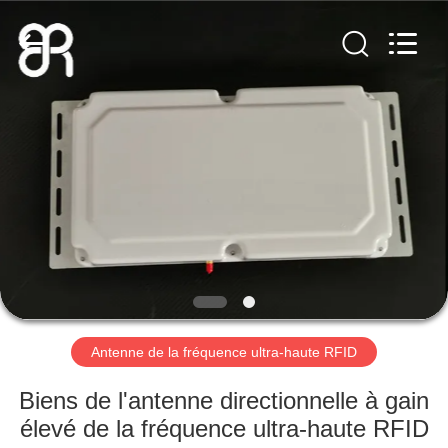
-
2026
Shenzhen
Bowei
RFID
Technology
Co.,LTD..
All
MAISON
Rights
Reserved.
PRODUITS
VIDÉOS
VR
SHOW
Antenne de la fréquence ultra-haute RFID
AU
Biens de l'antenne directionnelle à gain
SUJET
élevé de la fréquence ultra-haute RFID