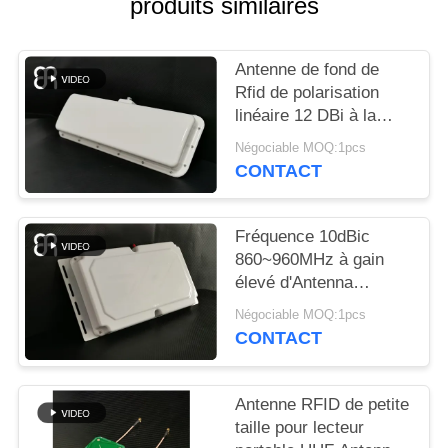
produits similaires
TOUS
LES
Antenne de fond de
Rfid de polarisation
CAS
linéaire 12 DBi à la
gestion de véhicule de
Négociable MOQ:1pcs
DEMANDEZ
bande de fréquence
CONTACT
ultra-haute
UNE
CITATION
Fréquence 10dBic
860~960MHz à gain
élevé d'Antenna
PLAN
Narrow Beam de
Négociable MOQ:1pcs
DU
lecteur portail de RFID
CONTACT
SITE
Antenne RFID de petite
POLITIQUE
taille pour lecteur