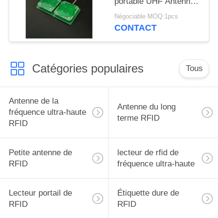
portable UHF Antenne
DE
RFID UHF à
Négociable MOQ:1pcs
CONFIDENTIALITÉ
polarisation circulaire
CONTACT
avec 3dBic
Catégories populaires
Tous
Antenne de la
Antenne du long
fréquence ultra-haute
terme RFID
RFID
Petite antenne de
lecteur de rfid de
RFID
fréquence ultra-haute
Lecteur portail de
Étiquette dure de
RFID
RFID